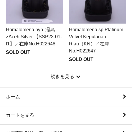
Homalomena hyb. 濡烏
Homalomena sp.Platinum
×Aceh Silver 【SSP23-01-
Velvet Kepulauan
f1】／在庫No.H022648
Riau（KN）／在庫
No.H022647
SOLD OUT
SOLD OUT
続きを見る
ホーム
カートを見る